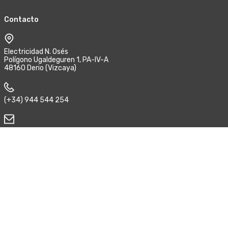
Contacto
Electricidad N. Osés
Polígono Ugaldeguren 1, PA-IV-A
48160 Derio (Vizcaya)
(+34) 944 544 254
enoses@e-noses.com
Síguenos
Aviso legal
Política de privacidad