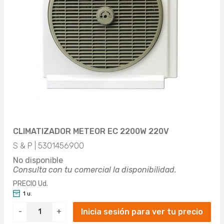
OBJETO
CLIMATIZADOR (1)
ALTO
Aplicar
350MM (1)
ANCHO
Aplicar
250MM (1)
PESO
CLIMATIZADOR METEOR EC 2200W 220V
Aplicar
2.5KG (1)
COLOR
S & P | 5301456900
No disponible
Aplicar
GRIS (1)
COLOR BÁSICO
Consulta con tu comercial la disponibilidad.
PRECIO Ud.
Aplicar
GRIS (1)
1 u.
LARGO
Inicia sesión para ver tu precio
-
+
Aplicar
240MM (1)