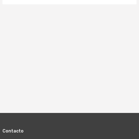
NIVEL SONORO
Aplicar
44DB VENTILACIÓN Y 25DB CALEFACCIÓN (1)
FUNCIONES
Aplicar
3 POSICIONES DE POTENCIA (1)
Aplicar
Contacto