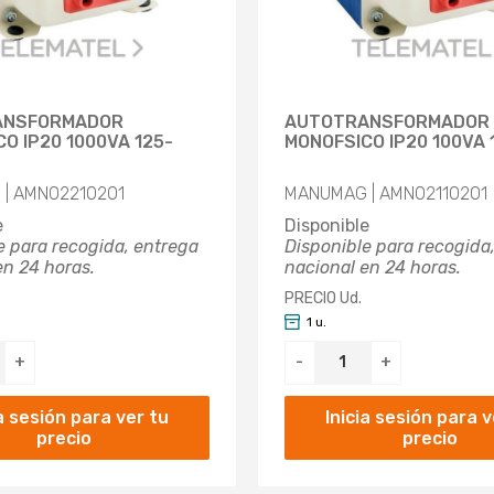
ANSFORMADOR
AUTOTRANSFORMADOR
O IP20 1000VA 125-
MONOFSICO IP20 100VA 
| AMN02210201
MANUMAG | AMN02110201
e
Disponible
e para recogida, entrega
Disponible para recogida
en 24 horas.
nacional en 24 horas.
PRECIO Ud.
1 u.
+
-
+
ia sesión para ver tu
Inicia sesión para v
precio
precio