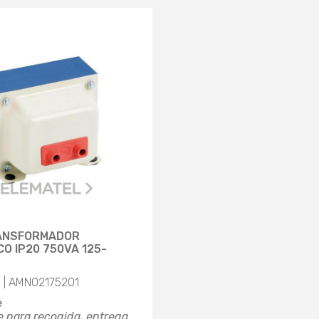
ANSFORMADOR
O IP20 750VA 125-
| AMN02175201
e
e para recogida, entrega