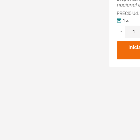
nacional 
PRECIO Ud.
1 u.
-
Inic