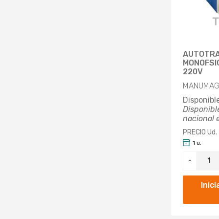
AUTOTR
MONOFSIC
220V
MANUMAG 
Disponibl
Disponibl
nacional 
PRECIO Ud.
1 u.
-
Inic