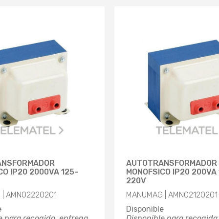
ANSFORMADOR
AUTOTRANSFORMADOR
O IP20 2000VA 125-
MONOFSICO IP20 200VA 
220V
| AMN02220201
MANUMAG | AMN02120201
e
Disponible
e para recogida, entrega
Disponible para recogida