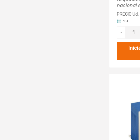
nacional 
PRECIO Ud.
1 u.
-
Inic