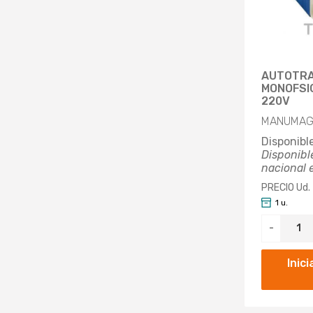
AUTOTR
MONOFSIC
220V
MANUMAG 
Disponibl
Disponibl
nacional 
PRECIO Ud.
1 u.
-
Inic