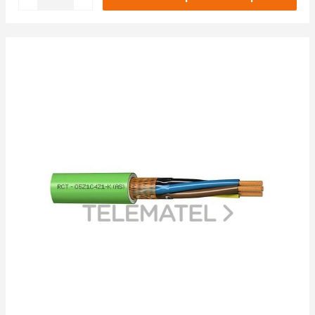
CLASE DEL CONDUCTOR
Aplicar
CLASE 5 = FLEXIBLE (4)
ESPECIFICACIÓN DEL MATERIAL DE CUBIERTA
Aplicar
GOMA (CPE/CSP) (4)
CON CONDUCTOR DE PROTECCIÓN
Aplicar
NO (1)
SÍ (3)
Aplicar