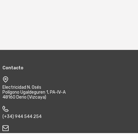
Contacto
Electricidad N. Osés
Polígono Ugaldeguren 1, PA-IV-A
48160 Derio (Vizcaya)
(+34) 944 544 254
enoses@e-noses.com