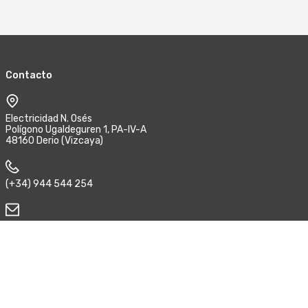
Contacto
Electricidad N. Osés
Polígono Ugaldeguren 1, PA-IV-A
48160 Derio (Vizcaya)
(+34) 944 544 254
enoses@e-noses.com
Síguenos