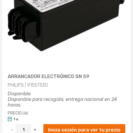
1.22 (1)
1.32 (1)
2.12 (1)
3.52 (1)
4.452 (2)
6.12 (1)
ARRANCADOR ELECTRÓNICO SN 59
10.32 (2)
PHILIPS | 91557330
Disponible
Disponible para recogida, entrega nacional en 24
horas.
PRECIO Ud.
1 u.
Inicia sesión para ver tu precio
-
+