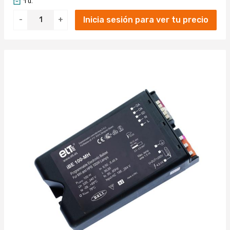
1 u.
Inicia sesión para ver tu precio
-
+